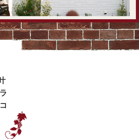
叶
ラ
コ