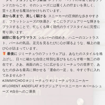
ンドだからこそ、そのシューズには履く人の佇まいを美しく、
堂々と見せる魔法がかけられています。
昼から夜まで、美しく駆ける
: スニーカーの圧倒的な歩きやすさ
と、フラットシューズの快適さ。そこにラグジュアリーな輝きを
プラスすることで、忙しくも輝く現代のライフスタイルに完璧に
寄り添います。
細部に宿るグラマラス
: シルバーの煌めき、ハニーのコントラス
ト、パールの気品。足元を見るたびに心が躍るような、極上の遊
び心が詰まっています。
最後に
ジミーチュウのフットウェアは、あなたのスタイルを格
上げし、日々に確かな自信と特別な喜びをもたらす唯一無二の存
在です。さあ、画面の向こうに広がるジミーチュウの世界で、あ
なたの歩みを最高に輝かせる「運命の一足」を、今すぐ手に入れ
てみませんか？
#JIMMYCHOO #ジミーチュウ #ジミーチュウスニーカー
#FLORENT #ADEFLAT #ラグジュアリースニーカー #パールシュ
ーズ #自分へのご褒美