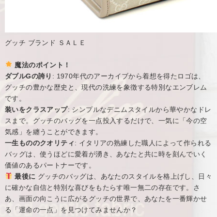
グッチ ブランド ＳＡＬＥ
魔法のポイント！
ダブルGの誇り
: 1970年代のアーカイブから着想を得たロゴは、
グッチの豊かな歴史と、現代の洗練を象徴する特別なエンブレム
です。
装いをクラスアップ
: シンプルなデニムスタイルから華やかなドレ
スまで。グッチのバッグを一点投入するだけで、一気に「今の空
気感」を纏うことができます。
一生もののクオリティ
: イタリアの熟練した職人によって作られる
バッグは、使うほどに愛着が湧き、あなたと共に時を刻んでいく
価値のあるパートナーです。
最後に
グッチのバッグは、あなたのスタイルを格上げし、日々
に確かな自信と特別な喜びをもたらす唯一無二の存在です。さ
あ、画面の向こうに広がるグッチの世界で、あなたを一番輝かせ
る「運命の一点」を見つけてみませんか？