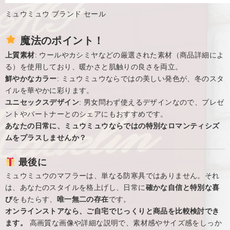
ミュウミュウ ブランド セール
魔法のポイント！
上質素材
: ウールやカシミヤなどの厳選された素材（商品詳細によ
る）を使用しており、暖かさと肌触りの良さを両立。
鮮やかなカラー
: ミュウミュウならではの美しい発色が、冬のスタ
イルを華やかに彩ります。
ユニセックスデザイン
: 男女問わず使えるデザインなので、プレゼ
ントやパートナーとのシェアにもおすすめです。
あなたの日常に、ミュウミュウならではの特別なロマンティシズ
ムをプラスしませんか？
最後に
ミュウミュウのマフラーは、単なる防寒具ではありません。それ
は、あなたのスタイルを格上げし、日常に
確かな自信と特別な喜
び
をもたらす、
唯一無二の存在
です。
オンラインストアなら、ご自宅でじっくりと商品を比較検討でき
ます。
高画質な画像や詳細な説明で、素材感やサイズ感をしっか