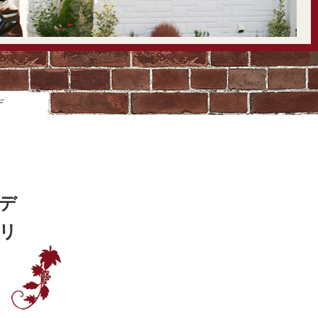
デ
デ
リ